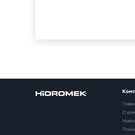
Комп
Главн
О ком
Ново
Поиск