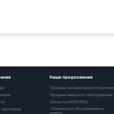
ания
Наши предложения
ая
Продажа экскаваторов-погрузчик
пании
Продажа навесного оборудования
сти
Запчасти HIDROMEK
Техническое обслуживание и
 партнеров
ремонт