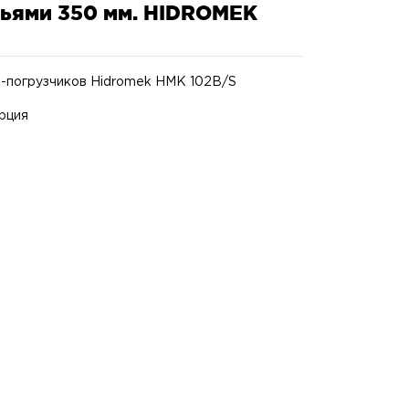
бьями 350 мм. HIDROMEK
в-погрузчиков Hidromek HMK 102В/S
рция